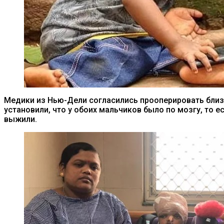
Медики из Нью-Дели согласились прооперировать близн
установили, что у обоих мальчиков было по мозгу, то 
выжили.