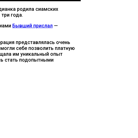
дианка родила сиамских
три года.
емами
Бывший прислал
—
ерация представлялась очень
 могли себе позволить платную
ещала им уникальный опыт
сь стать подопытными