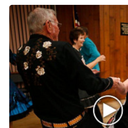
ИЗ ПРОШЛОГО
ИНТЕРЕСНОЕ
КИНО И СЕРИАЛЫ
ШОУ-БИЗНЕС
НАУКА И ЗДОРОВЬЕ
ЖИЗНЬ
ПЛАНЕТА
ИЗ ПРОШЛОГО
© 2026 Noomba.ru Все права защищены.
Политика Cookies
Пользовательское соглашение
Свяжитесь с нами:
noombaru@gmail.com
Login
Welcome, Login to your account.