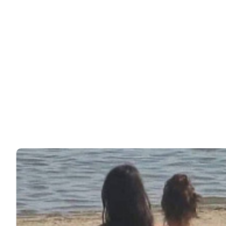
Иранский отшельник, занесенный в Книгу рекордов
Гиннесса как самый грязный человек в мире,…
12k
ЧИТАЙТЕ ТАКЖЕ
© 2026 Noomba.ru Все права защищены.
Политика Cookies
Пользовательское соглашение
Свяжитесь с нами:
noombaru@gmail.com
ИНТЕРЕСНОЕ
КИНО И СЕРИАЛЫ
ШОУ-БИЗНЕС
НАУКА И ЗДОРОВЬЕ
ЖИЗНЬ
ПЛАНЕТА