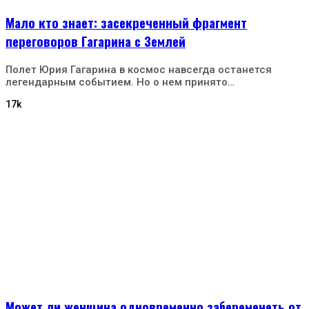
Мало кто знает: засекреченный фрагмент
переговоров Гагарина с Землей
Полет Юрия Гагарина в космос навсегда останется
легендарным событием. Но о нем принято…
17k
Может ли женщина одновременно забеременеть от