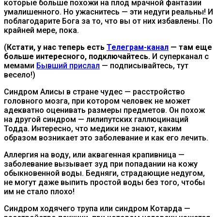
которые больше похожи на плод мрачной фантазии
умалишенного. Но ужаснитесь — эти недуги реальны! И
поблагодарите Бога за то, что вы от них избавлены. По
крайней мере, пока.
(
Кстати, у нас теперь есть
Телеграм-канал
— там еще
больше интересного, подключайтесь.
И суперканал с
мемами
Бывший прислал
— подписывайтесь, тут
весело!)
Синдром Алисы в стране чудес — расстройство
головного мозга, при котором человек не может
адекватно оценивать размеры предметов. Он похож
на другой синдром — лилипутских галлюцинаций
Тодда. Интересно, что медики не знают, каким
образом возникает это заболевание и как его лечить.
Аллергия на воду, или аквагенная крапивница —
заболевание вызывает зуд при попадании на кожу
обыкновенной воды. Бедняги, страдающие недугом,
не могут даже выпить простой воды без того, чтобы
им не стало плохо!
Синдром ходячего трупа или синдром Котарда —