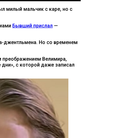
ыл милый мальчик с каре, но с
емами
Бывший прислал
—
ка-джентльмена. Но со временем
ым преображением Велимира,
 дни», с которой даже записал