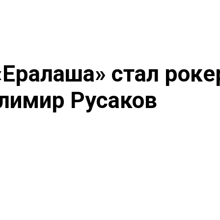
Ералаша» стал роке
елимир Русаков