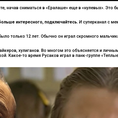
е, начав сниматься в «Ералаше» еще в «нулевых». Это б
ольше интересного, подключайтесь.
И суперканал с м
было только 12 лет. Обычно он играл скромного мальчи
байкеров, хулиганов. Во многом это объясняется и личн
й. Какое-то время Русаков играл в панк-группе «Теплые