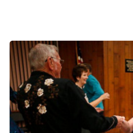
Снимая постельные сцены, кинематографисты идут
обычно на всевозможные ухищрения – от…
10k
ЧИТАЙТЕ ТАКЖЕ
© 2026 Noomba.ru Все права защищены.
Политика Cookies
Пользовательское соглашение
Свяжитесь с нами:
noombaru@gmail.com
ИНТЕРЕСНОЕ
КИНО И СЕРИАЛЫ
ШОУ-БИЗНЕС
НАУКА И ЗДОРОВЬЕ
ЖИЗНЬ
ПЛАНЕТА
ИЗ ПРОШЛОГО