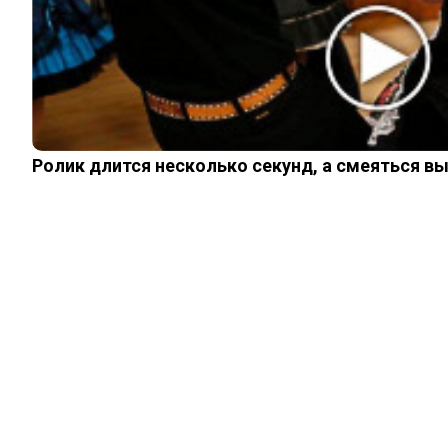
ИНТЕРЕСНОЕ
КИНО И СЕРИАЛЫ
ШОУ-БИЗНЕС
Ролик длится несколько секунд, а смеяться в
НАУКА И ЗДОРОВЬЕ
ЖИЗНЬ
ПЛАНЕТА
ИЗ ПРОШЛОГО
© 2026 Noomba.ru Все права защищены.
Политика Cookies
Пользовательское соглашение
Свяжитесь с нами:
noombaru@gmail.com
Login
Welcome, Login to your account.