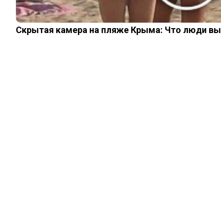
Скрытая камера на пляже Крыма: Что люди вытв
КИНО И СЕРИАЛЫ
Грудастая красотка
из «Афони»: эпизод
сломал ей карьеру,
что с ней стало
19.06.2025
0
0