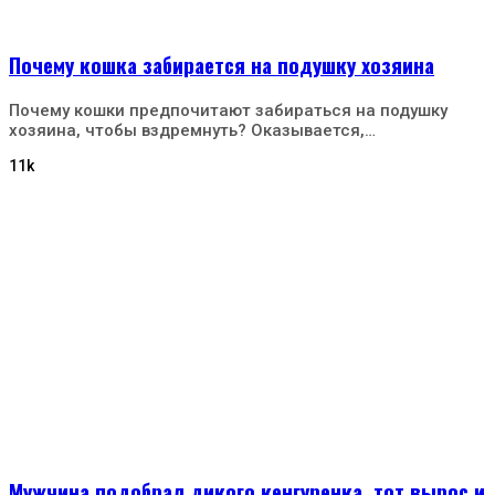
Почему кошка забирается на подушку хозяина
Почему кошки предпочитают забираться на подушку
хозяина, чтобы вздремнуть? Оказывается,…
11k
Мужчина подобрал дикого кенгуренка, тот вырос и