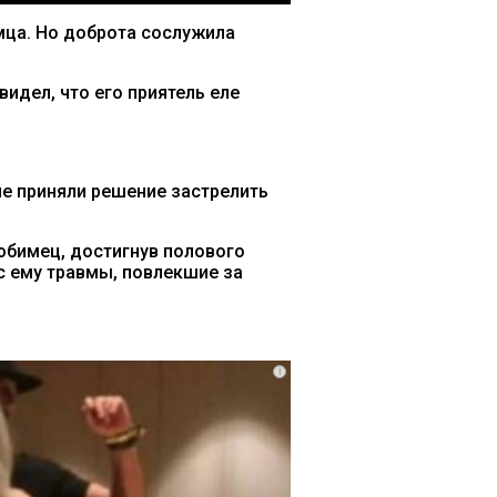
мца. Но доброта сослужила
идел, что его приятель еле
ие приняли решение застрелить
любимец, достигнув полового
ес ему травмы, повлекшие за
i