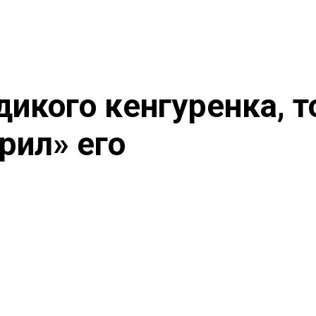
икого кенгуренка, т
рил» его