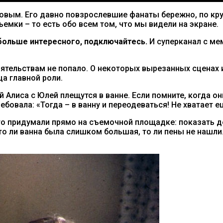
товым. Его давно повзрослевшие фанаты бережно, по кр
ъемки – то есть обо всем том, что мы видели на экране.
ольше интересного, подключайтесь.
И суперканал с м
тоятельствам не попало. О некоторых вырезанных сценах
ца главной роли.
й Алиса с Юлей плещутся в ванне. Если помните, когда о
бовала: «Тогда – в ванну и переодеваться! Не хватает е
го придумали прямо на съемочной площадке: показать де
 то ли ванна была слишком большая, то ли пены не нашли