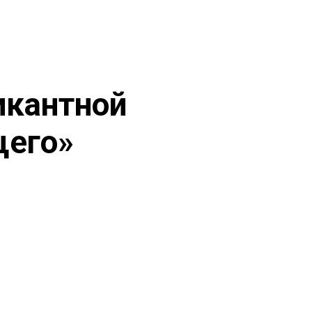
икантной
щего»