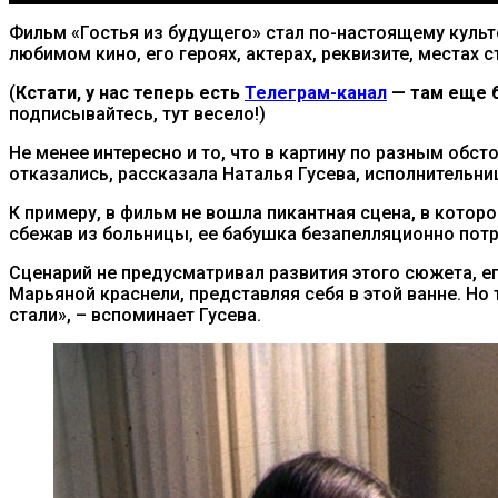
Фильм «Гостья из будущего» стал по-настоящему куль
любимом кино, его героях, актерах, реквизите, местах с
(
Кстати, у нас теперь есть
Телеграм-канал
— там еще б
подписывайтесь, тут весело!)
Не менее интересно и то, что в картину по разным обс
отказались, рассказала Наталья Гусева, исполнительни
К примеру, в фильм не вошла пикантная сцена, в которо
сбежав из больницы, ее бабушка безапелляционно потре
Сценарий не предусматривал развития этого сюжета, е
Марьяной краснели, представляя себя в этой ванне. Но
стали», – вспоминает Гусева.