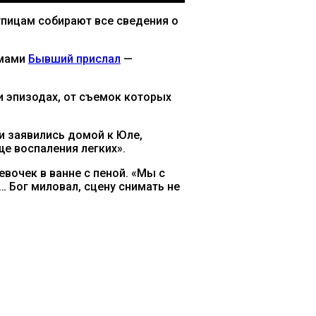
упицам собирают все сведения о
емами
Бывший прислал
—
 и эпизодах, от съемок которых
ни заявились домой к Юле,
ще воспаления легких».
вочек в ванне с пеной. «Мы с
… Бог миловал, сцену снимать не