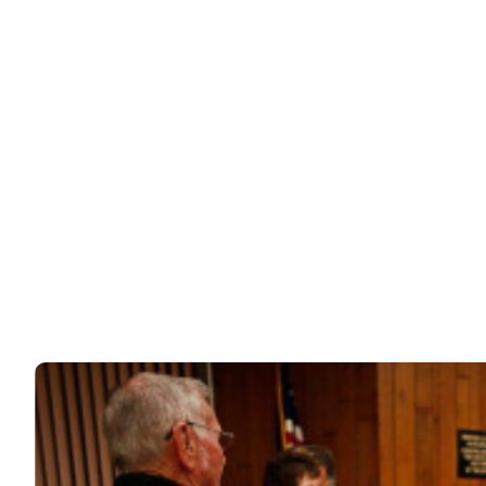
Папа сфотографировал дочку на прогулке. А потом
остолбенел, когда…
Папа решил погулять с дочкой на берегу моря в
префектуре Каганава в Японии. Конечно, он…
31k
ЧИТАЙТЕ ТАКЖЕ