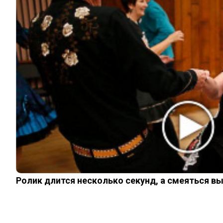
© 2026 Noomba.ru Все права защищены.
Политика Cookies
Пользовательское соглашение
Свяжитесь с нами:
noombaru@gmail.com
ИНТЕРЕСНОЕ
КИНО И СЕРИАЛЫ
ШОУ-БИЗНЕС
НАУКА И ЗДОРОВЬЕ
ЖИЗНЬ
ПЛАНЕТА
ИЗ ПРОШЛОГО
Ролик длится несколько секунд, а смеяться в
ИНТЕРЕСНОЕ
КИНО И СЕРИАЛЫ