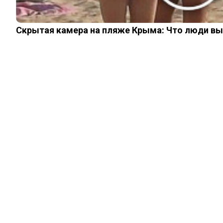
Скрытая камера на пляже Крыма: Что люди вытв
ИНТЕРЕСНОЕ
Застрелилась на
могиле Есенина:
почему эта смерть
потрясла Москву
16.11.2022
0
0