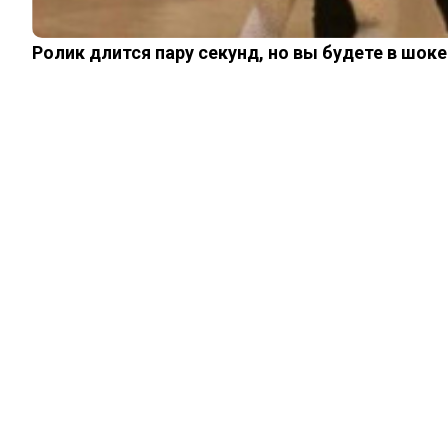
ШОУ-БИЗНЕС
НАУКА И ЗДОРОВЬЕ
ЖИЗНЬ
Ролик длится пару секунд, но вы будете в шоке
ПЛАНЕТА
ИЗ ПРОШЛОГО
© 2026 Noomba.ru Все права защищены.
Политика Cookies
Пользовательское соглашение
Свяжитесь с нами:
noombaru@gmail.com
Login
Welcome, Login to your account.
Remember me
Forget password?
Register
Welcome, Create your new account