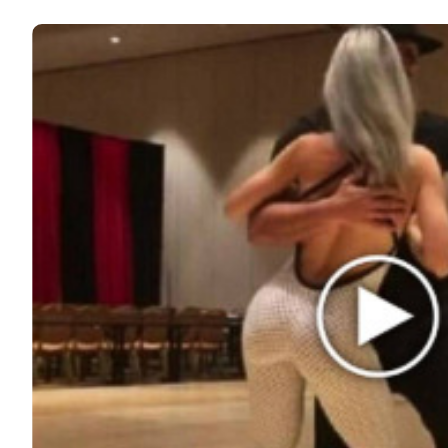
© 2026 Noomba.ru Все права защищены.
Политика Cookies
Пользовательское соглашение
Свяжитесь с нами:
noombaru@gmail.com
ИНТЕРЕСНОЕ
КИНО И СЕРИАЛЫ
ШОУ-БИЗНЕС
НАУКА И ЗДОРОВЬЕ
ЖИЗНЬ
ПЛАНЕТА
ИЗ ПРОШЛОГО
ИНТЕРЕСНОЕ
КИНО И СЕРИАЛЫ