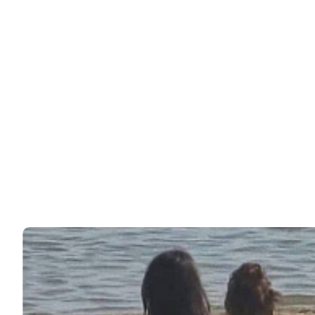
Женщины с этими именами будут одинокими всю
жизнь
Специалисты по очень тонким материям, которые
незаметны человеческому глазу, уверены, что…
83k
ЧИТАЙТЕ ТАКЖЕ
© 2026 Noomba.ru Все права защищены.
Политика Cookies
Пользовательское соглашение
Свяжитесь с нами:
noombaru@gmail.com
ИНТЕРЕСНОЕ
КИНО И СЕРИАЛЫ
ШОУ-БИЗНЕС
НАУКА И ЗДОРОВЬЕ