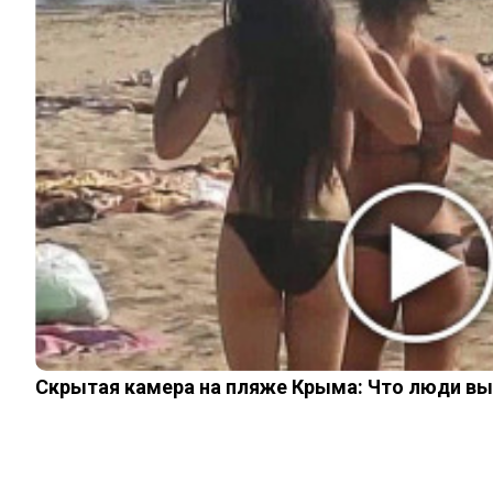
ЖИЗНЬ
ПЛАНЕТА
ИЗ ПРОШЛОГО
ИНТЕРЕСНОЕ
КИНО И СЕРИАЛЫ
ШОУ-БИЗНЕС
НАУКА И ЗДОРОВЬЕ
ЖИЗНЬ
ПЛАНЕТА
ИЗ ПРОШЛОГО
© 2026 Noomba.ru Все права защищены.
Политика Cookies
Пользовательское соглашение
Скрытая камера на пляже Крыма: Что люди вытв
Свяжитесь с нами:
noombaru@gmail.com
Login
Welcome, Login to your account.