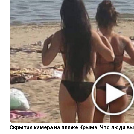
ИНТЕРЕСНОЕ
КИНО И СЕРИАЛЫ
ШОУ-БИЗНЕС
НАУКА И ЗДОРОВЬЕ
ЖИЗНЬ
ПЛАНЕТА
ИЗ ПРОШЛОГО
© 2026 Noomba.ru Все права защищены.
Политика Cookies
Пользовательское соглашение
Свяжитесь с нами:
noombaru@gmail.com
Login
Welcome, Login to your account.
Remember me
Forget password?
Скрытая камера на пляже Крыма: Что люди вытв
Register