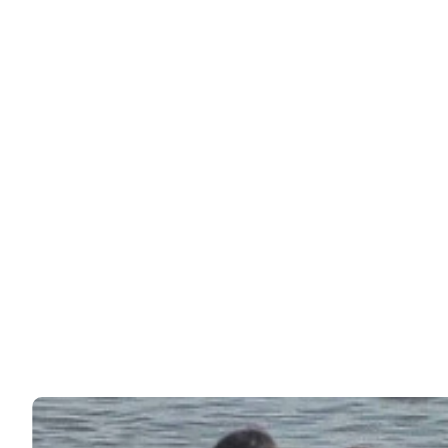
ЧИТАЙТЕ ТАКЖЕ
© 2026 Noomba.ru Все права защищены.
Политика Cookies
Пользовательское соглашение
Свяжитесь с нами:
noombaru@gmail.com
ИНТЕРЕСНОЕ
КИНО И СЕРИАЛЫ
ШОУ-БИЗНЕС
НАУКА И ЗДОРОВЬЕ
ЖИЗНЬ
ПЛАНЕТА
ИЗ ПРОШЛОГО