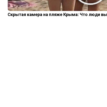
Скрытая камера на пляже Крыма: Что люди вытв
ЖИЗНЬ
Волшебный
«Оземпик»: как на
нем худеют и как
потом страдают
17.01.2024
0
0