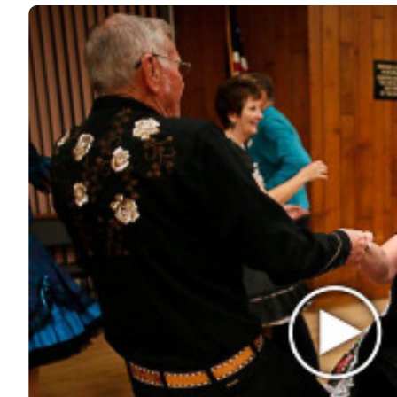
© 2026 Noomba.ru Все права защищены.
Политика Cookies
Пользовательское соглашение
Свяжитесь с нами:
noombaru@gmail.com
ИНТЕРЕСНОЕ
КИНО И СЕРИАЛЫ
ШОУ-БИЗНЕС
НАУКА И ЗДОРОВЬЕ
ЖИЗНЬ
ПЛАНЕТА
ИЗ ПРОШЛОГО
ИНТЕРЕСНОЕ
КИНО И СЕРИАЛЫ
ШОУ-БИЗНЕС
НАУКА И ЗДОРОВЬЕ
ЖИЗНЬ
ПЛАНЕТА
ИЗ ПРОШЛОГО