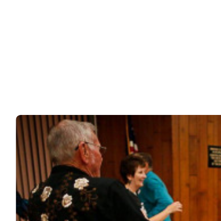
остолбенел, когда…
Папа решил погулять с дочкой на берегу моря в
префектуре Каганава в Японии. Конечно, он…
31k
ЧИТАЙТЕ ТАКЖЕ
© 2026 Noomba.ru Все права защищены.
Политика Cookies
Пользовательское соглашение
Свяжитесь с нами:
noombaru@gmail.com
ИНТЕРЕСНОЕ
КИНО И СЕРИАЛЫ
ШОУ-БИЗНЕС
НАУКА И ЗДОРОВЬЕ
ЖИЗНЬ