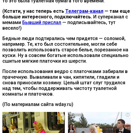
то это была туалетная бумага того времени.
(
Кстати, у нас теперь есть
Телеграм-канал
— там еще
больше интересного, подключайтесь.
И суперканал с
мемами
Бывший прислал
— подписывайтесь, тут
весело!)
Бедные люди подтирались чем придется — соломой,
например. Те, кто был состоятельнее, могли себе
позволить использовать старое белье, порезанное на
куски. Ну а совсем богатые использовали специально
сшитые мягкие платочки из шерсти.
После использования ведро с платочками забирали в
прачечную. Вываливали в чан, кипятили, гладили и
снова приносили хозяину. Целый штат слуг трудился
над тем, чтобы поддерживать чистоту туалетной
комнаты и платочков.
(По материалам сайта wday.ru)
i
i