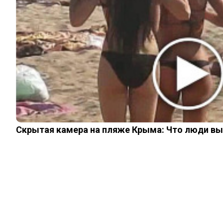
Политика Cookies
Пользовательское соглашение
Свяжитесь с нами:
noombaru@gmail.com
Login
Welcome, Login to your account.
Remember me
Forget password?
Register
Скрытая камера на пляже Крыма: Что люди вытв
Welcome, Create your new account
You have an account?
Go to Sign In