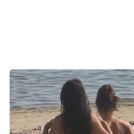
Политика Cookies
Пользовательское соглашение
Свяжитесь с нами:
noombaru@gmail.com
ИНТЕРЕСНОЕ
КИНО И СЕРИАЛЫ
ШОУ-БИЗНЕС
НАУКА И ЗДОРОВЬЕ
ЖИЗНЬ
ПЛАНЕТА
ИЗ ПРОШЛОГО
ИНТЕРЕСНОЕ
КИНО И СЕРИАЛЫ
ШОУ-БИЗНЕС
НАУКА И ЗДОРОВЬЕ
ЖИЗНЬ
ПЛАНЕТА
ИЗ ПРОШЛОГО
© 2026 Noomba.ru Все права защищены.