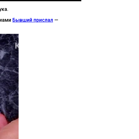
ука.
емами
Бывший прислал
—