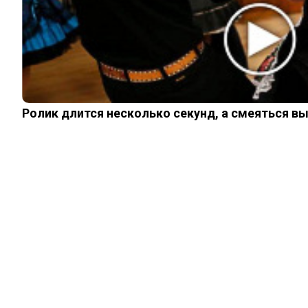
ШОУ-БИЗНЕС
НАУКА И ЗДОРОВЬЕ
ЖИЗНЬ
ПЛАНЕТА
ИЗ ПРОШЛОГО
Ролик длится несколько секунд, а смеяться в
ИНТЕРЕСНОЕ
КИНО И СЕРИАЛЫ
ШОУ-БИЗНЕС
НАУКА И ЗДОРОВЬЕ
ЖИЗНЬ
ПЛАНЕТА
ИЗ ПРОШЛОГО
© 2026 Noomba.ru Все права защищены.
Политика Cookies
Пользовательское соглашение
Свяжитесь с нами:
noombaru@gmail.com
Login