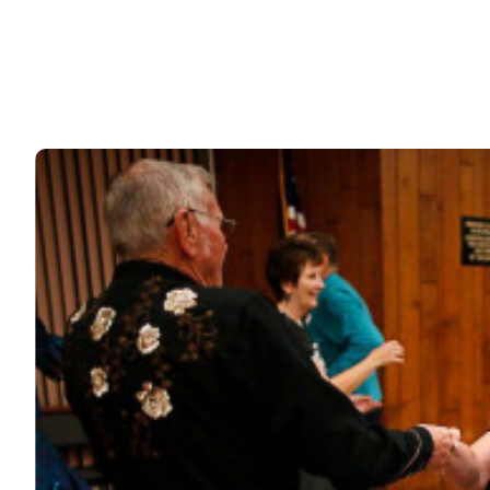
Женщины с этими именами будут одинокими всю
жизнь
Специалисты по очень тонким материям, которые
незаметны человеческому глазу, уверены, что…
83k
ЧИТАЙТЕ ТАКЖЕ
© 2026 Noomba.ru Все права защищены.
Политика Cookies
Пользовательское соглашение
Свяжитесь с нами:
noombaru@gmail.com
ИНТЕРЕСНОЕ
КИНО И СЕРИАЛЫ