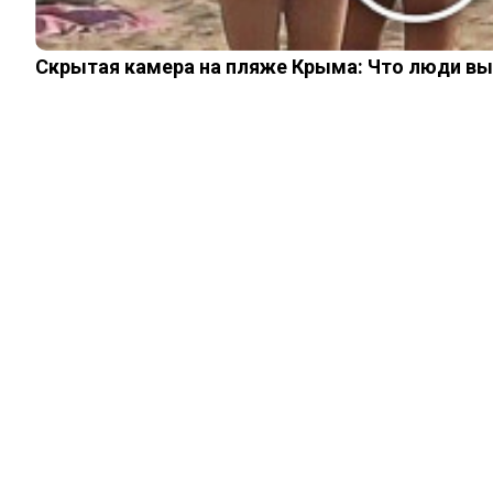
Скрытая камера на пляже Крыма: Что люди вытв
ЖИЗНЬ
Сиамская
близняшка
рассказала об
интимных
моментах с
мужчинами