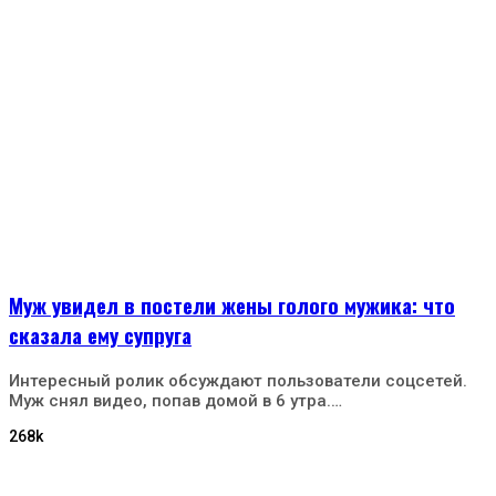
Муж увидел в постели жены голого мужика: что
сказала ему супруга
Интересный ролик обсуждают пользователи соцсетей.
Муж снял видео, попав домой в 6 утра.…
268k