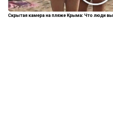
Скрытая камера на пляже Крыма: Что люди вытв
ШОУ-БИЗНЕС
Психически
ненормальный
инвалид: что
случилось с
красавцем-
актером