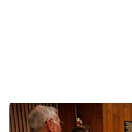
Звезды жалуются на «копейки»: какая пенсия у
Прокловой, Гузеевой,…
В России немало артистов, которые продолжают
работать уже после выхода на пенсию.…
76k
ЧИТАЙТЕ ТАКЖЕ
© 2026 Noomba.ru Все права защищены.
Политика Cookies
Пользовательское соглашение
Свяжитесь с нами:
noombaru@gmail.com
ИНТЕРЕСНОЕ
КИНО И СЕРИАЛЫ