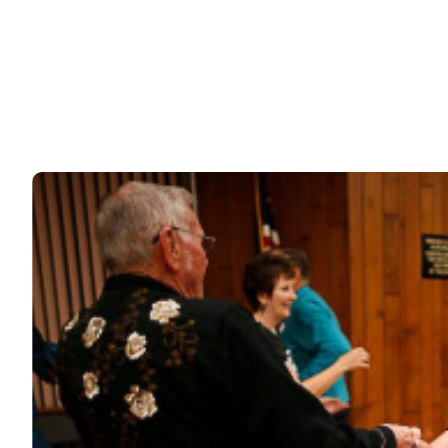
85k
Звезды жалуются на «копейки»: какая пенсия у
Прокловой, Гузеевой,…
В России немало артистов, которые продолжают
работать уже после выхода на пенсию.…
76k