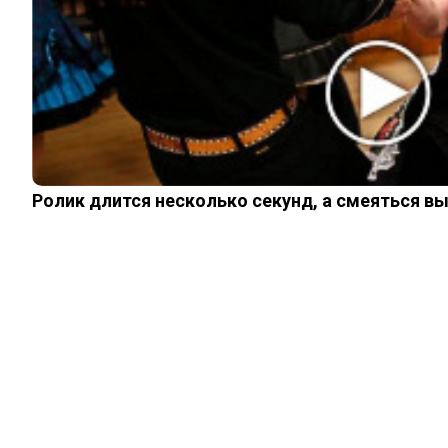
ЧИТАЙТЕ ТАКЖЕ
© 2026 Noomba.ru Все права защищены.
Политика Cookies
Пользовательское соглашение
Ролик длится несколько секунд, а смеяться в
Свяжитесь с нами:
noombaru@gmail.com
ИНТЕРЕСНОЕ
КИНО И СЕРИАЛЫ
ШОУ-БИЗНЕС
НАУКА И ЗДОРОВЬЕ
ЖИЗНЬ
ПЛАНЕТА
ИЗ ПРОШЛОГО