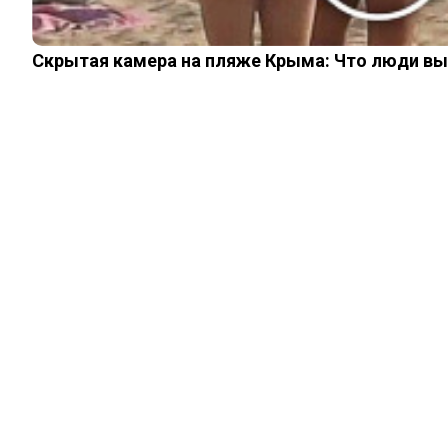
Скрытая камера на пляже Крыма: Что люди вытв
ШОУ-БИЗНЕС
Проклятие семьи
Супоневых: гибель
38-летнего Сергея,
суицид его сына,
алкоголизм сестры
03.02.2023