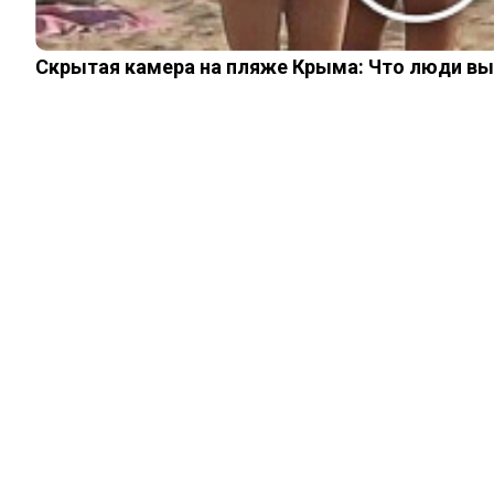
Скрытая камера на пляже Крыма: Что люди вытв
ШОУ-БИЗНЕС
Последнее
пристанище
Шурика: как
выглядит могила
Александра
Демьяненко. Фото