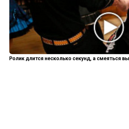
ИНТЕРЕСНОЕ
КИНО И СЕРИАЛЫ
ШОУ-БИЗНЕС
НАУКА И ЗДОРОВЬЕ
ЖИЗНЬ
ПЛАНЕТА
ИЗ ПРОШЛОГО
Ролик длится несколько секунд, а смеяться в
© 2026 Noomba.ru Все права защищены.
Политика Cookies
Пользовательское соглашение
Свяжитесь с нами:
noombaru@gmail.com
Login
Welcome, Login to your account.
Remember me
Forget password?