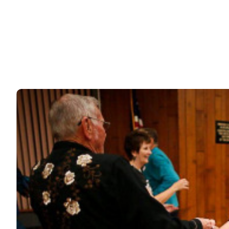
76k
ЧИТАЙТЕ ТАКЖЕ
© 2026 Noomba.ru Все права защищены.
Политика Cookies
Пользовательское соглашение
Свяжитесь с нами:
noombaru@gmail.com
ИНТЕРЕСНОЕ
КИНО И СЕРИАЛЫ
ШОУ-БИЗНЕС
НАУКА И ЗДОРОВЬЕ
ЖИЗНЬ
ПЛАНЕТА
ИЗ ПРОШЛОГО