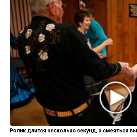
ИНТЕРЕСНОЕ
КИНО И СЕРИАЛЫ
ШОУ-БИЗНЕС
НАУКА И ЗДОРОВЬЕ
ЖИЗНЬ
ПЛАНЕТА
ИЗ ПРОШЛОГО
© 2026 Noomba.ru Все права защищены.
Политика Cookies
Пользовательское соглашение
Свяжитесь с нами:
noombaru@gmail.com
Login
Welcome, Login to your account.
Remember me
Forget password?
Ролик длится несколько секунд, а смеяться в