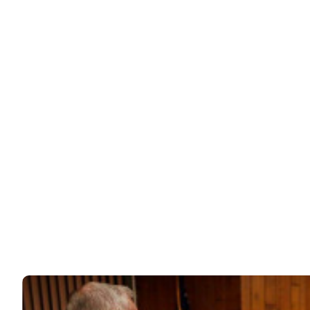
ЧИТАЙТЕ ТАКЖЕ
© 2026 Noomba.ru Все права защищены.
Политика Cookies
Пользовательское соглашение
Свяжитесь с нами:
noombaru@gmail.com
ИНТЕРЕСНОЕ
КИНО И СЕРИАЛЫ
ШОУ-БИЗНЕС
НАУКА И ЗДОРОВЬЕ
ЖИЗНЬ
ПЛАНЕТА
ИЗ ПРОШЛОГО