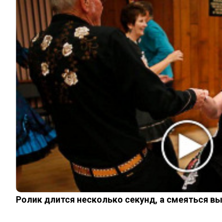
ИНТЕРЕСНОЕ
КИНО И СЕРИАЛЫ
ШОУ-БИЗНЕС
НАУКА И ЗДОРОВЬЕ
ЖИЗНЬ
ПЛАНЕТА
ИЗ ПРОШЛОГО
© 2026 Noomba.ru Все права защищены.
Политика Cookies
Пользовательское соглашение
Свяжитесь с нами:
noombaru@gmail.com
Login
Welcome, Login to your account.
Remember me
Forget password?
Ролик длится несколько секунд, а смеяться в
Register