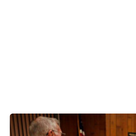
ЧИТАЙТЕ ТАКЖЕ
© 2026 Noomba.ru Все права защищены.
Политика Cookies
Пользовательское соглашение
Свяжитесь с нами:
noombaru@gmail.com
ИНТЕРЕСНОЕ
КИНО И СЕРИАЛЫ
ШОУ-БИЗНЕС
НАУКА И ЗДОРОВЬЕ
ЖИЗНЬ
ПЛАНЕТА
ИЗ ПРОШЛОГО