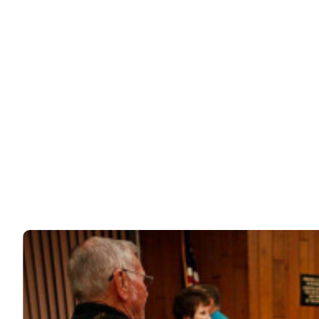
Папа сфотографировал дочку на прогулке. А потом
остолбенел, когда…
Папа решил погулять с дочкой на берегу моря в
префектуре Каганава в Японии. Конечно, он…
31k
ЧИТАЙТЕ ТАКЖЕ
© 2026 Noomba.ru Все права защищены.
Политика Cookies
Пользовательское соглашение
Свяжитесь с нами:
noombaru@gmail.com
ИНТЕРЕСНОЕ
КИНО И СЕРИАЛЫ
ШОУ-БИЗНЕС
НАУКА И ЗДОРОВЬЕ