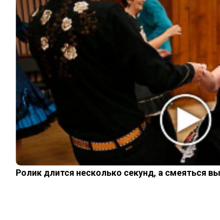
ЖИЗНЬ
ПЛАНЕТА
ИЗ ПРОШЛОГО
ИНТЕРЕСНОЕ
КИНО И СЕРИАЛЫ
ШОУ-БИЗНЕС
НАУКА И ЗДОРОВЬЕ
ЖИЗНЬ
ПЛАНЕТА
ИЗ ПРОШЛОГО
© 2026 Noomba.ru Все права защищены.
Политика Cookies
Пользовательское соглашение
Ролик длится несколько секунд, а смеяться в
Свяжитесь с нами:
noombaru@gmail.com
Login
Welcome, Login to your account.