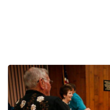
Папа решил погулять с дочкой на берегу моря в
префектуре Каганава в Японии. Конечно, он…
31k
ЧИТАЙТЕ ТАКЖЕ
© 2026 Noomba.ru Все права защищены.
Политика Cookies
Пользовательское соглашение
Свяжитесь с нами:
noombaru@gmail.com
ИНТЕРЕСНОЕ
КИНО И СЕРИАЛЫ
ШОУ-БИЗНЕС
НАУКА И ЗДОРОВЬЕ
ЖИЗНЬ
ПЛАНЕТА
ИЗ ПРОШЛОГО