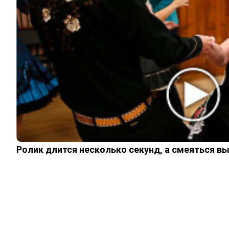
ИНТЕРЕСНОЕ
КИНО И СЕРИАЛЫ
ШОУ-БИЗНЕС
НАУКА И ЗДОРОВЬЕ
ЖИЗНЬ
ПЛАНЕТА
ИЗ ПРОШЛОГО
© 2026 Noomba.ru Все права защищены.
Политика Cookies
Пользовательское соглашение
Свяжитесь с нами:
noombaru@gmail.com
Ролик длится несколько секунд, а смеяться в
Login
Welcome, Login to your account.
Remember me
Forget password?