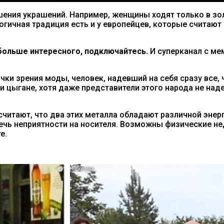
ения украшений. Например, женщины ходят только в зол
огичная традиция есть и у европейцев, которые счита
ольше интересного, подключайтесь.
И суперканал с м
чки зрения моды, человек, надевший на себя сразу все,
и цыгане, хотя даже представители этого народа не над
считают, что два этих металла обладают различной энерг
лечь неприятности на носителя. Возможны физические нед
е.
i