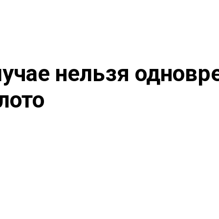
лучае нельзя одновр
лото