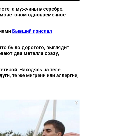
оте, а мужчины в серебре.
ют моветоном одновременное
емами
Бывший прислал
—
 что было дорогого, выглядит
евают два металла сразу,
етикой. Находясь на теле
уги, те же мигрени или аллергии,
i