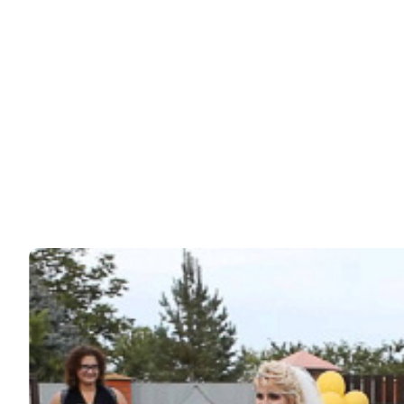
Специалисты по очень тонким материям, которые
незаметны человеческому глазу, уверены, что…
83k
ЧИТАЙТЕ ТАКЖЕ
© 2026 Noomba.ru Все права защищены.
Политика Cookies
Пользовательское соглашение
Свяжитесь с нами:
noombaru@gmail.com
ИНТЕРЕСНОЕ
КИНО И СЕРИАЛЫ
ШОУ-БИЗНЕС
НАУКА И ЗДОРОВЬЕ
ЖИЗНЬ
ПЛАНЕТА
ИЗ ПРОШЛОГО