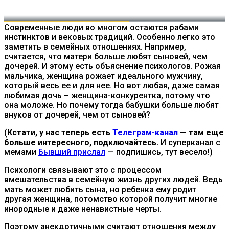
Современные люди во многом остаются рабами
инстинктов и вековых традиций. Особенно легко это
заметить в семейных отношениях. Например,
считается, что матери больше любят сыновей, чем
дочерей. И этому есть объяснение психологов. Рожая
мальчика, женщина рожает идеального мужчину,
который весь ее и для нее. Но вот любая, даже самая
любимая дочь – женщина-конкурентка, потому что
она моложе. Но почему тогда бабушки больше любят
внуков от дочерей, чем от сыновей?
(
Кстати, у нас теперь есть
Телеграм-канал
— там еще
больше интересного, подключайтесь.
И суперканал с
мемами
Бывший прислал
— подпишись, тут весело!)
Психологи связывают это с процессом
вмешательства в семейную жизнь других людей. Ведь
мать может любить сына, но ребенка ему родит
другая женщина, потомство которой получит многие
инородные и даже ненавистные черты.
Поэтому анекдотичными считают отношения между