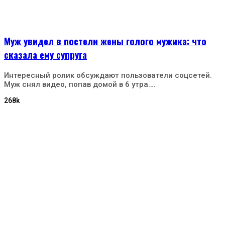
Муж увидел в постели жены голого мужика: что
сказала ему супруга
Интересный ролик обсуждают пользователи соцсетей.
Муж снял видео, попав домой в 6 утра.…
268k