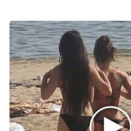
ЧИТАЙТЕ ТАКЖЕ
© 2026 Noomba.ru Все права защищены.
Политика Cookies
Пользовательское соглашение
Свяжитесь с нами:
noombaru@gmail.com
ИНТЕРЕСНОЕ
КИНО И СЕРИАЛЫ
ШОУ-БИЗНЕС
НАУКА И ЗДОРОВЬЕ
ЖИЗНЬ
ПЛАНЕТА
ИЗ ПРОШЛОГО