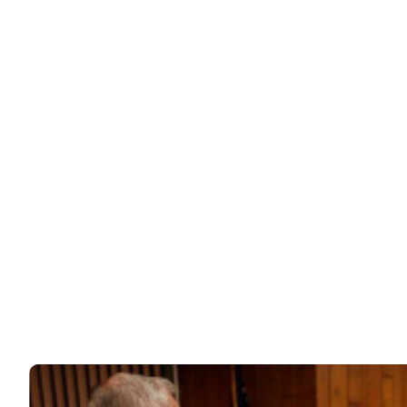
Звезды жалуются на «копейки»: какая пенсия у
Прокловой, Гузеевой,…
В России немало артистов, которые продолжают
работать уже после выхода на пенсию.…
76k
ЧИТАЙТЕ ТАКЖЕ
© 2026 Noomba.ru Все права защищены.
Политика Cookies
Пользовательское соглашение
Свяжитесь с нами:
noombaru@gmail.com