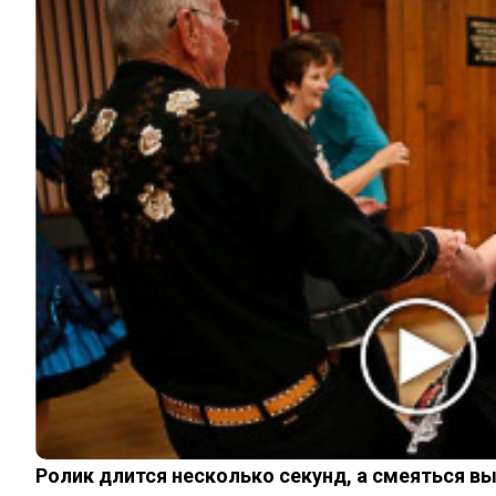
ИНТЕРЕСНОЕ
КИНО И СЕРИАЛЫ
ШОУ-БИЗНЕС
НАУКА И ЗДОРОВЬЕ
ЖИЗНЬ
ПЛАНЕТА
ИЗ ПРОШЛОГО
ИНТЕРЕСНОЕ
КИНО И СЕРИАЛЫ
ШОУ-БИЗНЕС
НАУКА И ЗДОРОВЬЕ
ЖИЗНЬ
ПЛАНЕТА
ИЗ ПРОШЛОГО
© 2026 Noomba.ru Все права защищены.
Политика Cookies
Пользовательское соглашение
Ролик длится несколько секунд, а смеяться в
Свяжитесь с нами:
noombaru@gmail.com