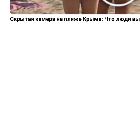
Скрытая камера на пляже Крыма: Что люди вытв
ШОУ-БИЗНЕС
Не Смоктуновский:
почему великий
советский актер
поменял фамилию
04.05.2023
0
0