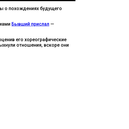
ды о похождениях будущего
емами
Бывший прислал
—
оценив его хореографические
пыхнули отношения, вскоре они