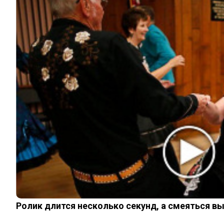
© 2026 Noomba.ru Все права защищены.
Политика Cookies
Пользовательское соглашение
Свяжитесь с нами:
noombaru@gmail.com
ИНТЕРЕСНОЕ
КИНО И СЕРИАЛЫ
ШОУ-БИЗНЕС
НАУКА И ЗДОРОВЬЕ
ЖИЗНЬ
ПЛАНЕТА
ИЗ ПРОШЛОГО
ИНТЕРЕСНОЕ
КИНО И СЕРИАЛЫ
ШОУ-БИЗНЕС
НАУКА И ЗДОРОВЬЕ
ЖИЗНЬ
Ролик длится несколько секунд, а смеяться в
ПЛАНЕТА
ИЗ ПРОШЛОГО