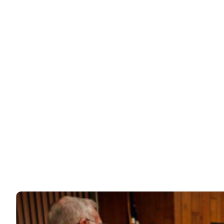
Звезды жалуются на «копейки»: какая пенсия у
Прокловой, Гузеевой,…
В России немало артистов, которые продолжают
работать уже после выхода на пенсию.…
76k
ЧИТАЙТЕ ТАКЖЕ