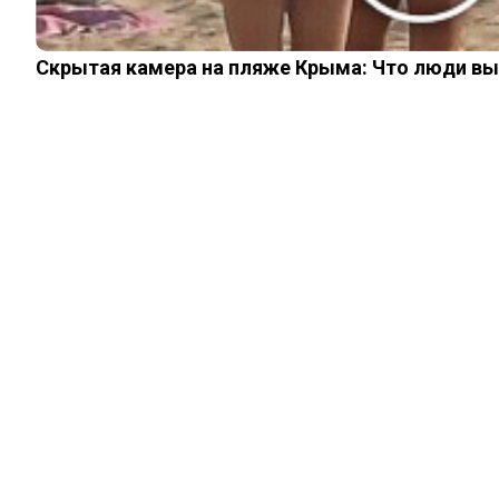
Скрытая камера на пляже Крыма: Что люди вытв
ШОУ-БИЗНЕС
Какой неудачный
эксперимент
вынуждает Ирину
Аллегрову носить
парик
17.11.2022