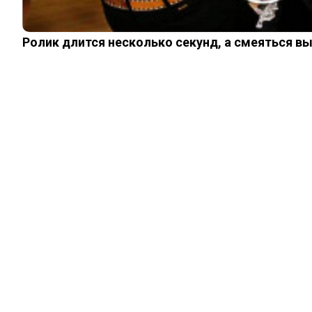
Ролик длится несколько секунд, а смеяться в
ШОУ-БИЗНЕС
Какой была личная
жизнь уехавшей в
Голливуд звезды
фильма «Дон Сезар
де Базан» Натальи
Лапиной