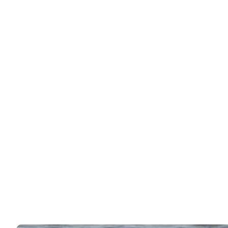
Брежневу лет на десять.…
Развод с Константином Меладзе состарил Веру
Брежневу лет на десять, считают многие…
85k
Звезды жалуются на «копейки»: какая пенсия у
Прокловой, Гузеевой,…