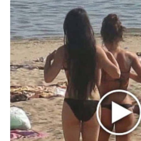
В России немало артистов, которые продолжают
работать уже после выхода на пенсию.…
76k
ЧИТАЙТЕ ТАКЖЕ
© 2026 Noomba.ru Все права защищены.
Политика Cookies
Пользовательское соглашение
Свяжитесь с нами:
noombaru@gmail.com
ИНТЕРЕСНОЕ
КИНО И СЕРИАЛЫ
ШОУ-БИЗНЕС
НАУКА И ЗДОРОВЬЕ
ЖИЗНЬ
ПЛАНЕТА
ИЗ ПРОШЛОГО