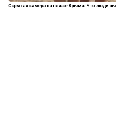
Скрытая камера на пляже Крыма: Что люди вытв
ИНТЕРЕСНОЕ
КИНО И СЕРИАЛЫ
ШОУ-БИЗНЕС
НАУКА И ЗДОРОВЬЕ
ЖИЗНЬ
ПЛАНЕТА
ИЗ ПРОШЛОГО
© 2026 Noomba.ru Все права защищены.
Политика Cookies
Пользовательское соглашение
Свяжитесь с нами:
noombaru@gmail.com
Login
Welcome, Login to your account.