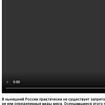
В нынешней России практически не существует запрето
не ели определенные виды мяса. Ослушавшиеся этого п