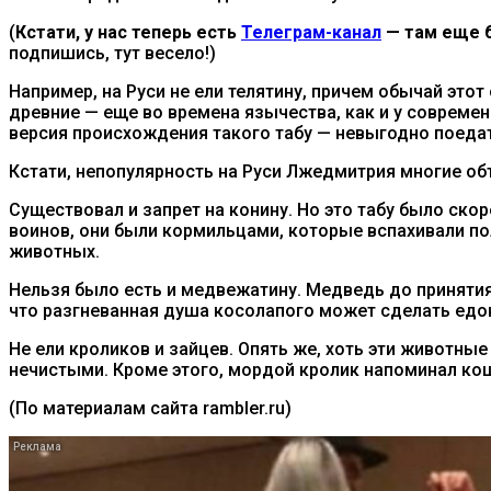
(
Кстати, у нас теперь есть
Телеграм-канал
— там еще б
подпишись, тут весело!)
Например, на Руси не ели телятину, причем обычай это
древние — еще во времена язычества, как и у совреме
версия происхождения такого табу — невыгодно поеда
Кстати, непопулярность на Руси Лжедмитрия многие объ
Существовал и запрет на конину. Но это табу было ск
воинов, они были кормильцами, которые вспахивали по
животных.
Нельзя было есть и медвежатину. Медведь до приняти
что разгневанная душа косолапого может сделать едо
Не ели кроликов и зайцев. Опять же, хоть эти животные
нечистыми. Кроме этого, мордой кролик напоминал кошк
(По материалам сайта rambler.ru)