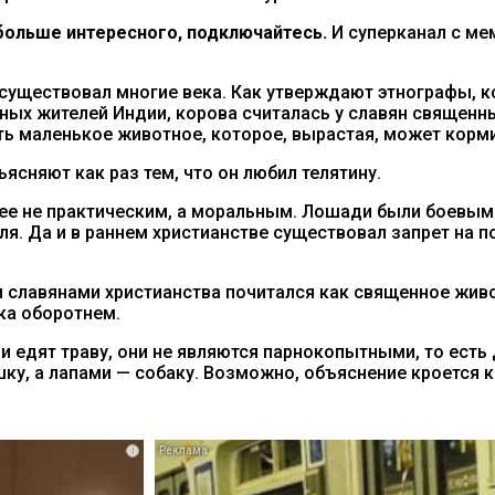
ольше интересного, подключайтесь.
И суперканал с м
т существовал многие века. Как утверждают этнографы, 
нных жителей Индии, корова считалась у славян священн
ть маленькое животное, которое, вырастая, может корм
ясняют как раз тем, что он любил телятину.
орее не практическим, а моральным. Лошади были боевы
ля. Да и в раннем христианстве существовал запрет на
я славянами христианства почитался как священное жив
ка оборотнем.
 и едят траву, они не являются парнокопытными, то есть
у, а лапами — собаку. Возможно, объяснение кроется ка
i