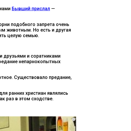
емами
Бывший прислал
—
корни подобного запрета очень
ым животным. Но есть и другая
ить целую семью.
ми друзьями и соратниками
 поедание непарнокопытных
отное. Существовало предание,
 для ранних христиан являлись
к раз в этом сходстве.
i