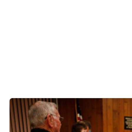
Что ждало беременную школьницу в СССР
Всем известно, что в СССР секса не было. Хотя
правильней было бы сказать, что тогда эта…
36k
ЧИТАЙТЕ ТАКЖЕ
© 2026 Noomba.ru Все права защищены.