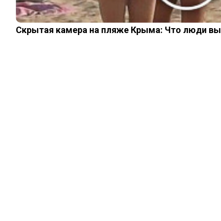
Скрытая камера на пляже Крыма: Что люди вытв
ИЗ ПРОШЛОГО
Какие постыдные
факты о Пушкине
скрывают от
школьников
12.05.2023
0
0