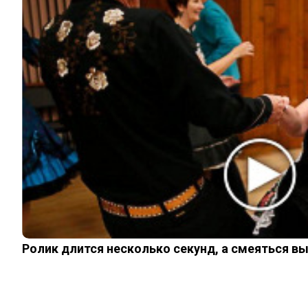
Политика Cookies
Пользовательское соглашение
Свяжитесь с нами:
noombaru@gmail.com
ИНТЕРЕСНОЕ
КИНО И СЕРИАЛЫ
ШОУ-БИЗНЕС
НАУКА И ЗДОРОВЬЕ
ЖИЗНЬ
ПЛАНЕТА
ИЗ ПРОШЛОГО
ИНТЕРЕСНОЕ
КИНО И СЕРИАЛЫ
ШОУ-БИЗНЕС
НАУКА И ЗДОРОВЬЕ
Ролик длится несколько секунд, а смеяться в
ЖИЗНЬ
ПЛАНЕТА
ИЗ ПРОШЛОГО
© 2026 Noomba.ru Все права защищены.