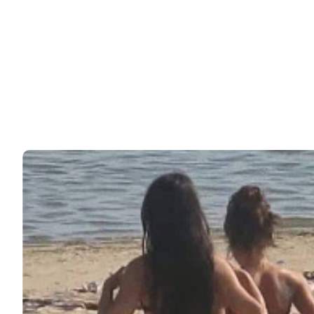
36k
ЧИТАЙТЕ ТАКЖЕ
© 2026 Noomba.ru Все права защищены.
Политика Cookies
Пользовательское соглашение
Свяжитесь с нами:
noombaru@gmail.com
ИНТЕРЕСНОЕ
КИНО И СЕРИАЛЫ
ШОУ-БИЗНЕС
НАУКА И ЗДОРОВЬЕ
ЖИЗНЬ
ПЛАНЕТА
ИЗ ПРОШЛОГО