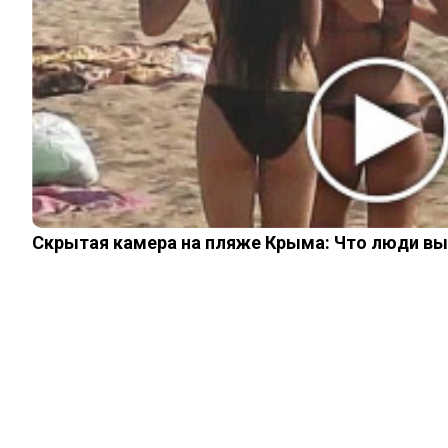
ИНТЕРЕСНОЕ
КИНО И СЕРИАЛЫ
ШОУ-БИЗНЕС
НАУКА И ЗДОРОВЬЕ
ЖИЗНЬ
ПЛАНЕТА
ИЗ ПРОШЛОГО
© 2026 Noomba.ru Все права защищены.
Политика Cookies
Пользовательское соглашение
Скрытая камера на пляже Крыма: Что люди вытв
Свяжитесь с нами:
noombaru@gmail.com
Login
Welcome, Login to your account.
Remember me
Forget password?