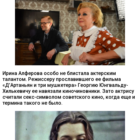
Ирина Алферова особо не блистала актерским
талантом. Режиссеру прославившего ее фильма
«Д’Артаньян и три мушкетера» Георгию Юнгвальду-
Хилькевичу ее навязали киночиновники. Зато актрису
считали секс-символом советского кино, когда еще и
термина такого не было.