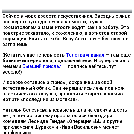
Сейчас в моде красота искусственная. Звездные лица
все перетянуты до неузнаваемости, а уж к
косметологам знаменитости ходят как на работу. Это
поветрие захватило, к сожалению, и артистов старой
формации. Взять хотя бы Веру Алентову – без слез не
взглянешь.
(
Кстати, у нас теперь есть
Телеграм-канал
— там еще
больше интересного, подключайтесь.
И суперканал с
мемами
Бывший прислал
— подписывайтесь, тут
весело!)
И все же остались актрисы, сохранившие свой
естественный облик. Они не решились лечь под нож
пластического хирурга, предпочтя стареть красиво.
Вот эти «последние из могикан».
Наталья Селезнева впервые вышла на сцену в шесть
лет, а по-настоящему прославилась благодаря
комедиям Леонида Гайдая «Операция «Ы» и другие
приключения Шурика» и «Иван Васильевич меняет
профессию».