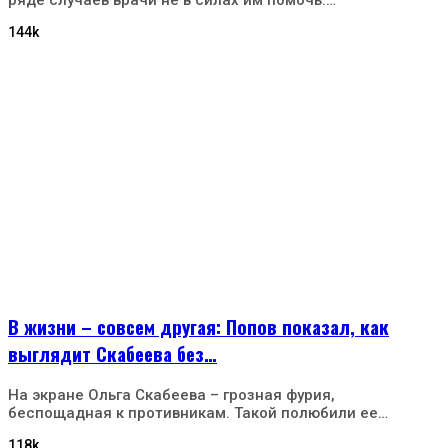
ряде случаев врачи не в силах им помочь.…
144k
В жизни – совсем другая: Попов показал, как
выглядит Скабеева без…
На экране Ольга Скабеева – грозная фурия,
беспощадная к противникам. Такой полюбили ее…
118k