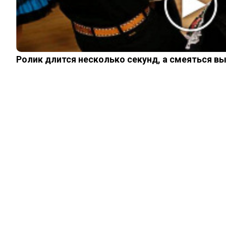
КИНО И СЕРИАЛЫ
ШОУ-БИЗНЕС
НАУКА И ЗДОРОВЬЕ
ЖИЗНЬ
ПЛАНЕТА
ИЗ ПРОШЛОГО
Ролик длится несколько секунд, а смеяться в
ИНТЕРЕСНОЕ
КИНО И СЕРИАЛЫ
ШОУ-БИЗНЕС
НАУКА И ЗДОРОВЬЕ
ЖИЗНЬ
ПЛАНЕТА
ИЗ ПРОШЛОГО
© 2026 Noomba.ru Все права защищены.
Политика Cookies
Пользовательское соглашение
Свяжитесь с нами:
noombaru@gmail.com
Login