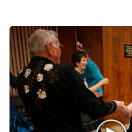
Что ждало беременную школьницу в СССР
Всем известно, что в СССР секса не было. Хотя
правильней было бы сказать, что тогда эта…
36k
ЧИТАЙТЕ ТАКЖЕ
© 2026 Noomba.ru Все права защищены.
Политика Cookies
Пользовательское соглашение
Свяжитесь с нами:
noombaru@gmail.com
ИНТЕРЕСНОЕ