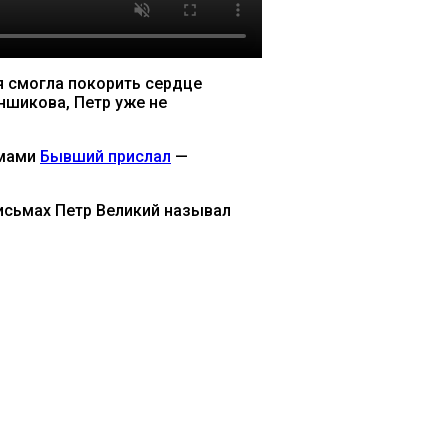
я смогла покорить сердце
ншикова, Петр уже не
емами
Бывший прислал
—
письмах Петр Великий называл