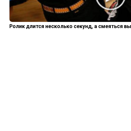
ИНТЕРЕСНОЕ
КИНО И СЕРИАЛЫ
ШОУ-БИЗНЕС
НАУКА И ЗДОРОВЬЕ
Ролик длится несколько секунд, а смеяться в
ЖИЗНЬ
ПЛАНЕТА
ИЗ ПРОШЛОГО
© 2026 Noomba.ru Все права защищены.
Политика Cookies
Пользовательское соглашение
Свяжитесь с нами:
noombaru@gmail.com
Login
Welcome, Login to your account.
Remember me
Forget password?
Register