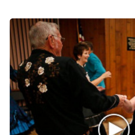
ЧИТАЙТЕ ТАКЖЕ
© 2026 Noomba.ru Все права защищены.
Политика Cookies
Пользовательское соглашение
Свяжитесь с нами:
noombaru@gmail.com
ИНТЕРЕСНОЕ
КИНО И СЕРИАЛЫ
ШОУ-БИЗНЕС
НАУКА И ЗДОРОВЬЕ
ЖИЗНЬ
ПЛАНЕТА
ИЗ ПРОШЛОГО