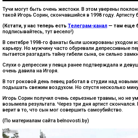
Тучи могут быть очень жестоки. В этом уверены поклонн
такой Игорь Сорин, скончавшийся в 1998 году. Артисту 
(
Кстати, у нас теперь есть
Телеграм-канал
— там еще б
подписывайтесь, тут весело!)
В сентябре 1998-го фанаты были шокированы уходом из
карьеру. Но мужчину часто обуревали депрессивные пер
пытается разгадать тайну гибели сына, он сильно замкн
Слухи о депрессии у певца ранее подтверждала и девуш
очень давила на Игоря.
В тот роковой день певец работал в студии над новым
подышать свежим воздухом. Но спустя несколько мин
Игорь Сорин получил очень серьезные травмы, но не ум
возымела результата. Через три дня артист скончался.
верит в то, что сын мог совершить самоубийство.
(По материалам сайта belnovosti.by)