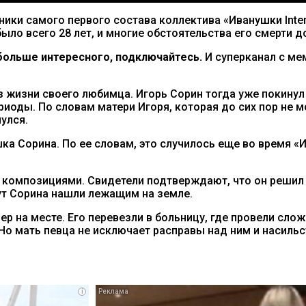
ики самого первого состава коллектива «Иванушки Inter
было всего 28 лет, и многие обстоятельства его смерти д
ольше интересного, подключайтесь.
И суперканал с м
 жизни своего любимца. Игорь Сорин тогда уже покинул 
иоды. По словам матери Игоря, которая до сих пор не м
улся.
ка Сорина. По ее словам, это случилось еще во время «
и композициями. Свидетели подтверждают, что он решил 
ут Сорина нашли лежащим на земле.
ер на месте. Его перевезли в больницу, где провели сло
 Но мать певца не исключает расправы над ним и насильс
i