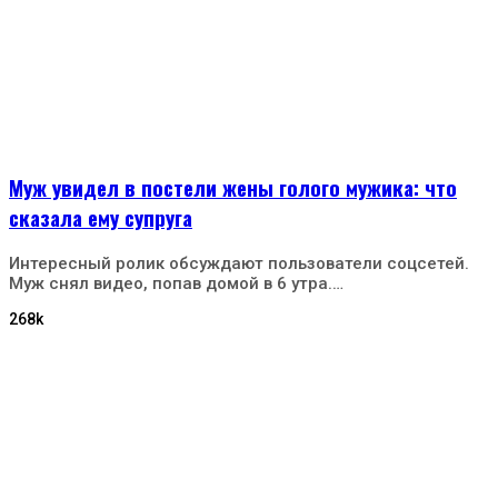
Муж увидел в постели жены голого мужика: что
сказала ему супруга
Интересный ролик обсуждают пользователи соцсетей.
Муж снял видео, попав домой в 6 утра.…
268k