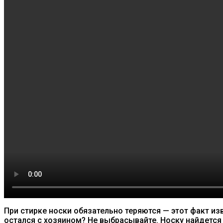
При стирке носки обязательно теряются — этот факт из
остался с хозяином? Не выбрасывайте. Носку найдется