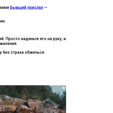
емами
Бывший прислал
—
ин.
. Просто наденьте его на руку, и
ожаления.
 без страха обжечься.
i