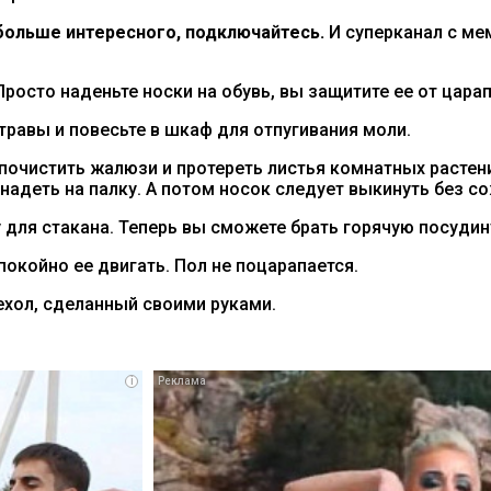
ольше интересного, подключайтесь.
И суперканал с м
осто наденьте носки на обувь, вы защитите ее от царап
травы и повесьте в шкаф для отпугивания моли.
очистить жалюзи и протереть листья комнатных растений
надеть на палку. А потом носок следует выкинуть без с
для стакана. Теперь вы сможете брать горячую посудину
покойно ее двигать. Пол не поцарапается.
ехол, сделанный своими руками.
i