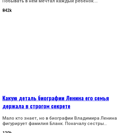
Побывать в нем мечтал каждый ребенок.…
842k
Какую деталь биографии Ленина его семья
держала в строгом секрете
Мало кто знает, но в биографии Владимира Ленина
фигурирует фамилия Бланк. Поначалу сестры…
120k