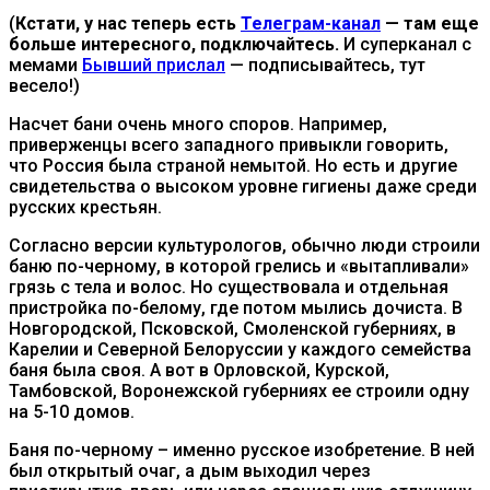
(
Кстати, у нас теперь есть
Телеграм-канал
— там еще
больше интересного, подключайтесь.
И суперканал с
мемами
Бывший прислал
— подписывайтесь, тут
весело!)
Насчет бани очень много споров. Например,
приверженцы всего западного привыкли говорить,
что Россия была страной немытой. Но есть и другие
свидетельства о высоком уровне гигиены даже среди
русских крестьян.
Согласно версии культурологов, обычно люди строили
баню по-черному, в которой грелись и «вытапливали»
грязь с тела и волос. Но существовала и отдельная
пристройка по-белому, где потом мылись дочиста. В
Новгородской, Псковской, Смоленской губерниях, в
Карелии и Северной Белоруссии у каждого семейства
баня была своя. А вот в Орловской, Курской,
Тамбовской, Воронежской губерниях ее строили одну
на 5-10 домов.
Баня по-черному – именно русское изобретение. В ней
был открытый очаг, а дым выходил через