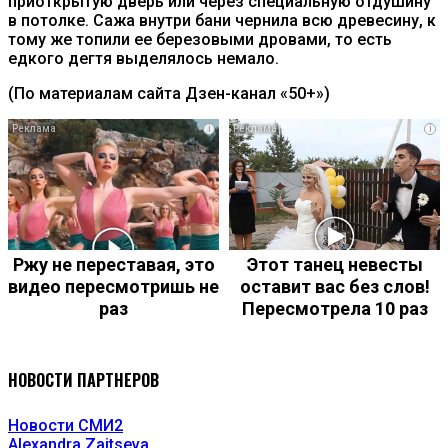
приоткрытую дверь или через специальную отдушину
в потолке. Сажа внутри бани чернила всю древесину, к
тому же топили ее березовыми дровами, то есть
едкого дегтя выделялось немало.
(По материалам сайта Дзен-канал «50+»)
i
i
Ржу не переставая, это
Этот танец невесты
видео пересмотришь не
оставит вас без слов!
раз
Пересмотрела 10 раз
НОВОСТИ ПАРТНЕРОВ
Новости СМИ2
Alexandra Zaitseva