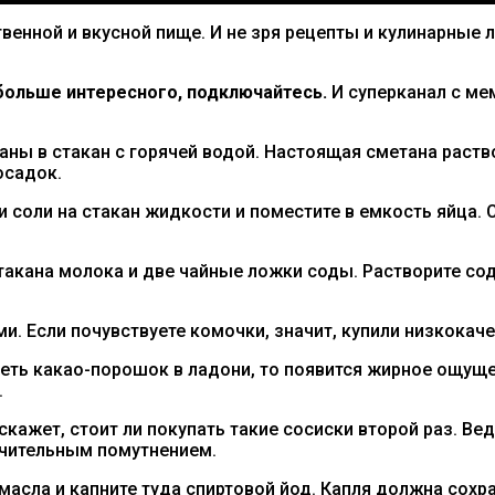
венной и вкусной пище. И не зря рецепты и кулинарные л
ольше интересного, подключайтесь.
И суперканал с м
ны в стакан с горячей водой. Настоящая сметана раство
осадок.
 соли на стакан жидкости и поместите в емкость яйца. С
акана молока и две чайные ложки соды. Растворите сод
ми. Если почувствуете комочки, значит, купили низкока
еть какао-порошок в ладони, то появится жирное ощущен
.
скажет, стоит ли покупать такие сосиски второй раз. В
ачительным помутнением.
асла и капните туда спиртовой йод. Капля должна сохра