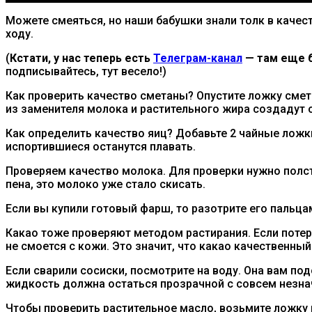
Можете смеяться, но наши бабушки знали толк в качест
ходу.
(
Кстати, у нас теперь есть
Телеграм-канал
— там еще б
подписывайтесь, тут весело!)
Как проверить качество сметаны? Опустите ложку смета
из заменителя молока и растительного жира создадут 
Как определить качество яиц? Добавьте 2 чайные ложки
испортившиеся останутся плавать.
Проверяем качество молока. Для проверки нужно полст
пена, это молоко уже стало скисать.
Если вы купили готовый фарш, то разотрите его пальца
Какао тоже проверяют методом растирания. Если потер
не смоется с кожи. Это значит, что какао качественный
Если сварили сосиски, посмотрите на воду. Она вам под
жидкость должна остаться прозрачной с совсем незн
Чтобы проверить растительное масло, возьмите ложку м