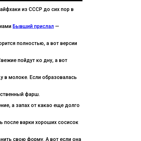
айфхаки из СССР до сих пор в
емами
Бывший прислал
—
рится полностью, а вот версии
вежие пойдут ко дну, а вот
у в молоке. Если образовалась
чественный фарш.
ие, а запах от какао еще долго
едь после варки хороших сосисок
нить свою форму. А вот если она