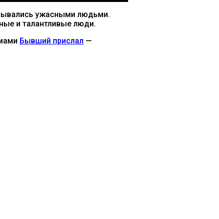
казывались ужасными людьми.
ьные и талантливые люди.
емами
Бывший прислал
—