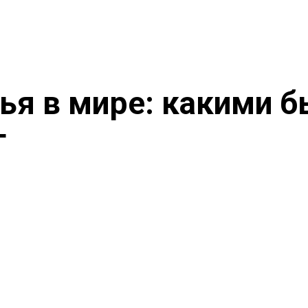
ья в мире: какими б
г