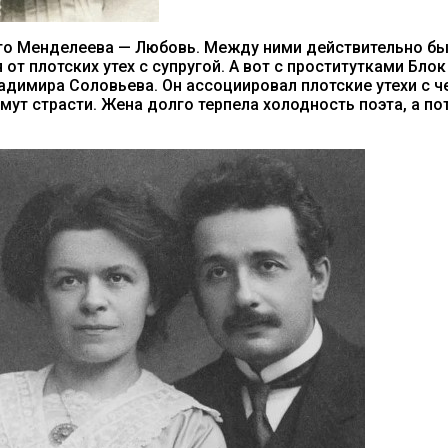
ого Менделеева — Любовь. Между ними действительно б
от плотских утех с супругой. А вот с проститутками Блок
димира Соловьева. Он ассоциировал плотские утехи с ч
мут страсти. Жена долго терпела холодность поэта, а п