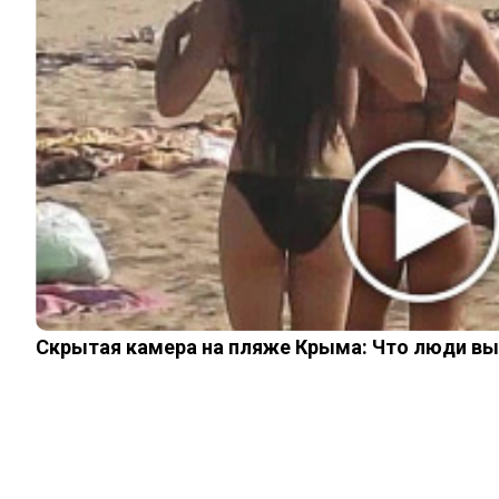
ИЗ ПРОШЛОГО
© 2026 Noomba.ru Все права защищены.
Политика Cookies
Пользовательское соглашение
Свяжитесь с нами:
noombaru@gmail.com
Login
Welcome, Login to your account.
Remember me
Forget password?
Register
Скрытая камера на пляже Крыма: Что люди вытв
Welcome, Create your new account