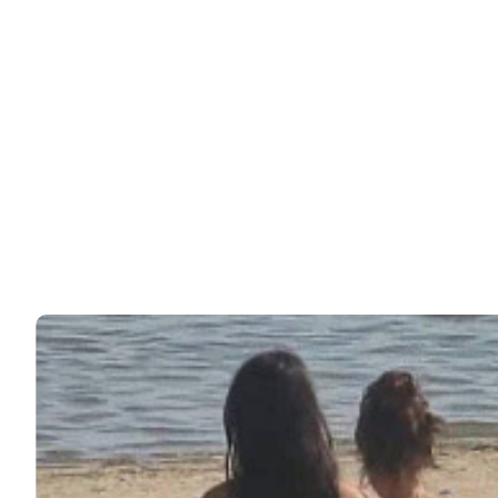
© 2026 Noomba.ru Все права защищены.
Политика Cookies
Пользовательское соглашение
Свяжитесь с нами:
noombaru@gmail.com
ИНТЕРЕСНОЕ
КИНО И СЕРИАЛЫ
ШОУ-БИЗНЕС
НАУКА И ЗДОРОВЬЕ
ЖИЗНЬ
ПЛАНЕТА
ИЗ ПРОШЛОГО
ИНТЕРЕСНОЕ
КИНО И СЕРИАЛЫ
ШОУ-БИЗНЕС
НАУКА И ЗДОРОВЬЕ
ЖИЗНЬ
ПЛАНЕТА