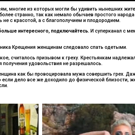
ям, многие из которых могли бы удивить нынешних жите
олее странно, так как немало обычаев простого народа
 не с красотой, а с благополучием и плодородием.
ольше интересного, подключайтесь.
И суперканал с м
дника Крещения женщинам следовало спать одетыми.
ское, считалось призывом к греху. Крестьянкам надлежал
ля получения удовольствия не разрешалось.
женщина как бы провоцировала мужа совершить грех. Да
Но если дело все же доходило до физической близости,
сли.
i