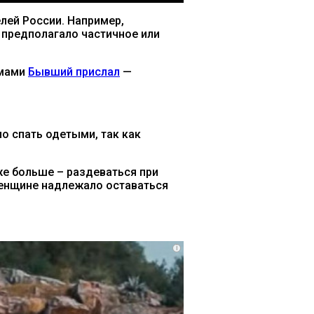
лей России. Например,
 предполагало частичное или
емами
Бывший прислал
—
о спать одетыми, так как
же больше – раздеваться при
 женщине надлежало оставаться
i