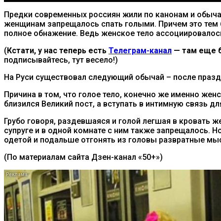
Предки современных россиян жили по канонам и обыча
женщинам запрещалось спать голыми. Причем это тем б
полное обнажение. Ведь женское тело ассоциировалось
(
Кстати, у нас теперь есть
Телеграм-канал
— там еще б
подписывайтесь, тут весело!)
На Руси существовал следующий обычай – после праз
Причина в том, что голое тело, конечно же именно жен
близился Великий пост, а вступать в интимную связь д
Грубо говоря, раздевшаяся и голой легшая в кровать 
супруге и в одной комнате с ним также запрещалось. 
одетой и подальше отгонять из головы развратные мы
(По материалам сайта Дзен-канал «50+»)